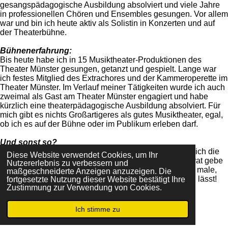
gesangspädagogische Ausbildung absolviert und viele Jahre
in professionellen Chören und Ensembles gesungen. Vor allem
war und bin ich heute aktiv als Solistin in Konzerten und auf
der Theaterbühne.
Bühnenerfahrung:
Bis heute habe ich in 15 Musiktheater-Produktionen des
Theater Münster gesungen, getanzt und gespielt. Lange war
ich festes Mitglied des Extrachores und der Kammeroperette im
Theater Münster. Im Verlauf meiner Tätigkeiten wurde ich auch
zweimal als Gast am Theater Münster engagiert und habe
kürzlich eine theaterpädagogische Ausbildung absolviert. Für
mich gibt es nichts Großartigeres als gutes Musiktheater, egal,
ob ich es auf der Bühne oder im Publikum erleben darf.
Und sonst so?
Wenn ich nicht singe oder Nachtisch esse, unterrichte ich die
Diese Website verwendet Cookies, um Ihr
Fächer Musik und Deutsch an einem Gymnasium. Privat gebe
Nutzererlebnis zu verbessern und
ich Gesangsunterricht, spiele Klavier, schreibe, bastle, male,
maßgeschneiderte Anzeigen anzuzeigen. Die
tanze... eben alles, was mich bekloppt und kreativ sein lässt!
fortgesetzte Nutzung dieser Website bestätigt Ihre
Zustimmung zur Verwendung von Cookies.
Solistin
Genres: Musical, Pop, Jazz, Klassik
Ich stimme zu
E-Mail
Instagram
Repertoire: Wird auf Anfrage zugeschickt
Hörbeispiele:
hier