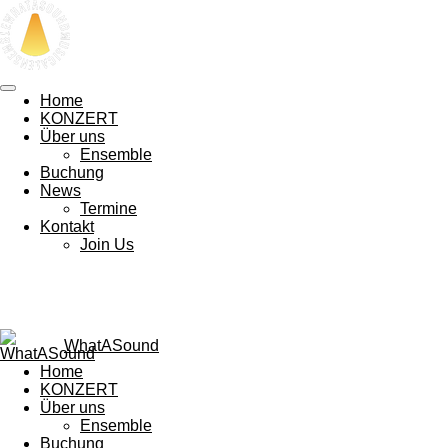
Zum
Hauptinhalt
springen
Home
KONZERT
Über uns
Ensemble
Buchung
News
Termine
Kontakt
Join Us
WhatASound
Home
KONZERT
Über uns
Ensemble
Buchung